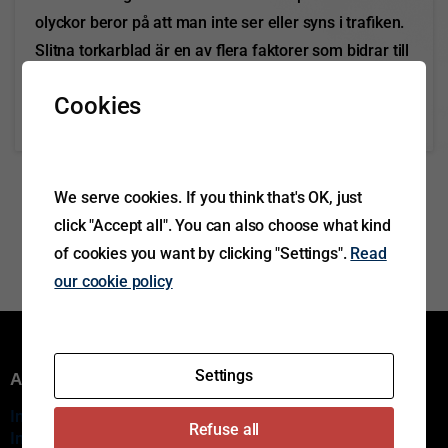
olyckor beror på att man inte ser eller syns i trafiken.
Slitna torkarblad är en av flera faktorer som bidrar till
försämrad sikt. Väl fungerande...
Cookies
Read more
November 5, 2021
We serve cookies. If you think that's OK, just
click "Accept all". You can also choose what kind
of cookies you want by clicking "Settings".
Read
our cookie policy
Settings
Aftermarket group
Innovation
Refuse all
Immediate delivery