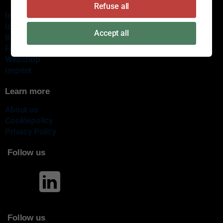
Refuse all
Innovation
Immediate delivery
Accept all
Brands
Find a certain dealer
Webshop
Imprint
Learn more
About us
Cookiepolicy
Privacy Policy
Follow us
Follow us