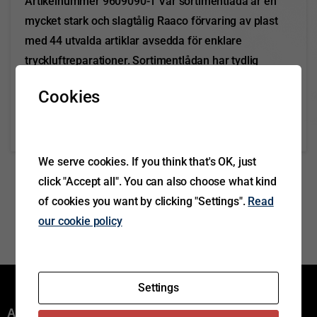
Artikelnummer 9609090-1 Vår sortimentlåda är en
mycket stark och slagtålig Raaco förvaring av plast
med 44 utvalda artiklar avsedda för enklare
tryckluftreparationer. Sortimentlådan har tydlig
märkning för att underlätta komplettering av
Cookies
förbrukade artiklar. I lådan...
Read more
October 29, 2021
We serve cookies. If you think that's OK, just
click "Accept all". You can also choose what kind
of cookies you want by clicking "Settings".
Read
our cookie policy
Settings
Aftermarket group