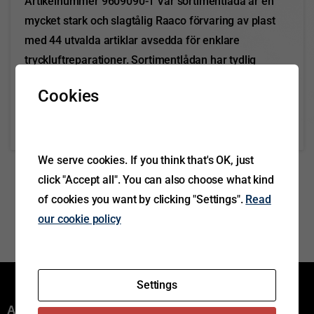
Artikelnummer 9609090-1 Vår sortimentlåda är en
mycket stark och slagtålig Raaco förvaring av plast
med 44 utvalda artiklar avsedda för enklare
tryckluftreparationer. Sortimentlådan har tydlig
märkning för att underlätta komplettering av
Cookies
förbrukade artiklar. I lådan...
Read more
October 29, 2021
We serve cookies. If you think that's OK, just
click "Accept all". You can also choose what kind
of cookies you want by clicking "Settings".
Read
our cookie policy
Settings
Aftermarket group