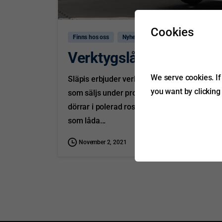
Cookies
Finns hos oss
Nyhet
Verktygslådor för de tu
We serve cookies. If 
Släpis erbjuder verktygslådor, reserhjulslå
you want by clicking
som säljs under produktmärket BT. Lådorna 
dörrar i polerad rostfri stålplåt samt gångjärn 
som låda...
November 2, 2021