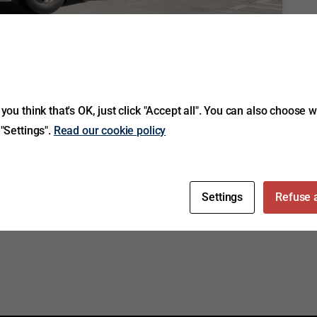
ffaste förhållanden
you think that's OK, just click "Accept all". You can also choose 
dor samt förvaringslådor från finska TransComponent,
 "Settings".
Read our cookie policy
tillverkas i 2 mm anodiserad aluminiumplåt med
och låsdetaljer av rostfritt stål. Lister i såväl lock
Settings
Refuse a
Read more