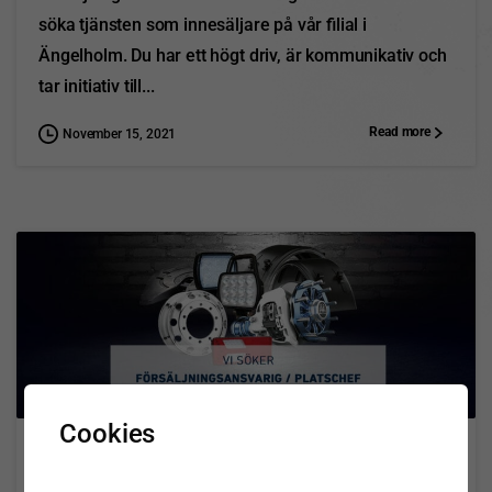
söka tjänsten som innesäljare på vår filial i
Ängelholm. Du har ett högt driv, är kommunikativ och
tar initiativ till...
Read more
November 15, 2021
0
Cookies
Jobba hos oss
Nyhet