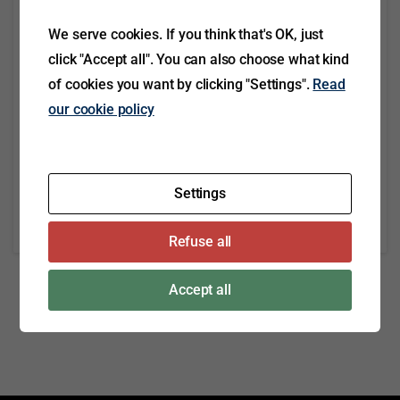
Vi söker Försäljningsansvarig /
Platschef till vår filial i Malmö
We serve cookies. If you think that's OK, just
click "Accept all". You can also choose what kind
Arbetsbeskrivning Är du en aktiv ledare och driven
of cookies you want by clicking "Settings".
Read
säljare? Vill du bli en viktig del av en global och
our cookie policy
marknadsledande reservdelsspecialist? Vår
nuvarande platschef går vidare till nya utmaningar
och därför söker vi dig som vill fortsätta utveckla
Släpis filialen...
Settings
Read more
November 8, 2021
Refuse all
Accept all